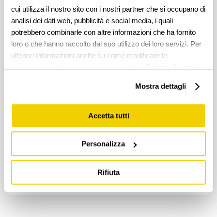
cui utilizza il nostro sito con i nostri partner che si occupano di
analisi dei dati web, pubblicità e social media, i quali
potrebbero combinarle con altre informazioni che ha fornito
loro o che hanno raccolto dal suo utilizzo dei loro servizi. Per
ulteriori informazioni anche su come modificare le
impostazioni relative ai cookie, consulta la
Privacy & cookie
policy.
Mostra dettagli
Accetta tutti
Letta l’
informativa
autorizzo al trattamento dei dati
personali
Personalizza
Rifiuta