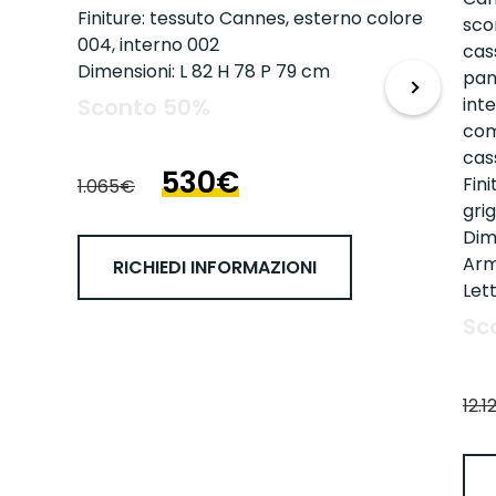
Finiture: tessuto Cannes, esterno colore
sco
004, interno 002
cas
Dimensioni: L 82 H 78 P 79 cm
pant
Sconto 50%
int
com
cas
530€
Fin
1.065€
grig
Dim
Arm
RICHIEDI INFORMAZIONI
Let
Sc
12.