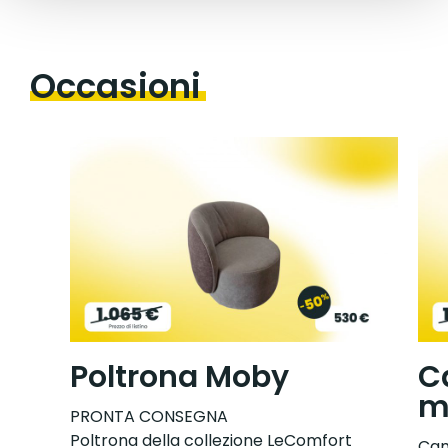
Occasioni
Poltrona Moby
C
m
PRONTA CONSEGNA
Poltrona della collezione LeComfort
Cam